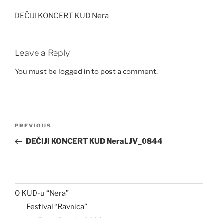
DEČIJI KONCERT KUD Nera
Leave a Reply
You must be
logged in
to post a comment.
Post
Previous
PREVIOUS
navigation
Post
DEČIJI KONCERT KUD NeraLJV_0844
O KUD-u “Nera”
Festival “Ravnica”