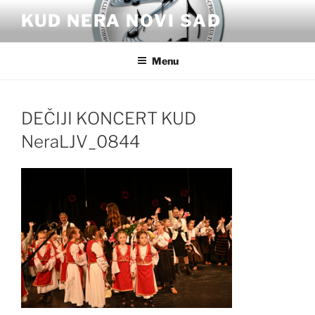
Skip
KUD NERA NOVI SAD
to
content
Menu
DEČIJI KONCERT KUD
NeraLJV_0844