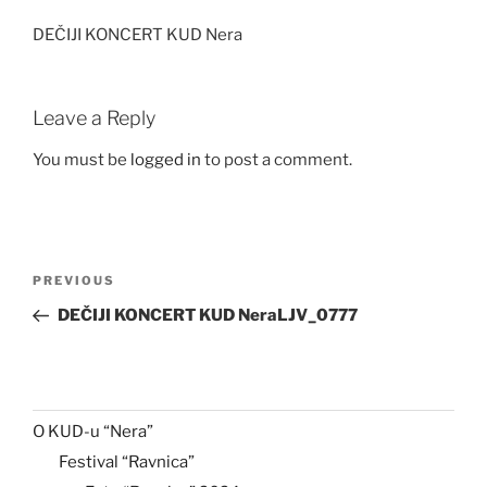
DEČIJI KONCERT KUD Nera
Leave a Reply
You must be
logged in
to post a comment.
Post
Previous
PREVIOUS
navigation
Post
DEČIJI KONCERT KUD NeraLJV_0777
O KUD-u “Nera”
Festival “Ravnica”