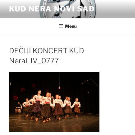
Skip
KUD NERA NOVI SAD
to
content
Menu
DEČIJI KONCERT KUD
NeraLJV_0777