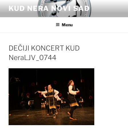
Skip
KUD NERA NOVI SAD
to
content
Menu
DEČIJI KONCERT KUD
NeraLJV_0744