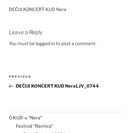
DEČIJI KONCERT KUD Nera
Leave a Reply
You must be
logged in
to post a comment.
Post
Previous
PREVIOUS
navigation
Post
DEČIJI KONCERT KUD NeraLJV_0744
O KUD-u “Nera”
Festival “Ravnica”