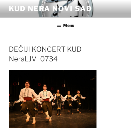
Skip
KUD NERA NOVI SAD
to
content
Menu
DEČIJI KONCERT KUD
NeraLJV_0734