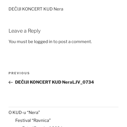
DEČIJI KONCERT KUD Nera
Leave a Reply
You must be
logged in
to post a comment.
Post
Previous
PREVIOUS
navigation
Post
DEČIJI KONCERT KUD NeraLJV_0734
O KUD-u “Nera”
Festival “Ravnica”