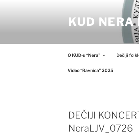
Skip
to
KUD NERA 
content
O KUD-u “Nera”
Dečiji folk
Video “Ravnica” 2025
DEČIJI KONCER
NeraLJV_0726