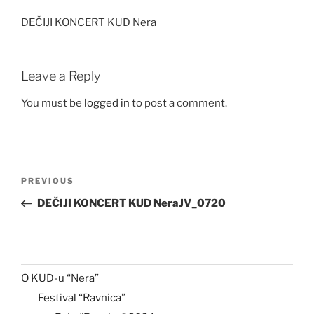
DEČIJI KONCERT KUD Nera
Leave a Reply
You must be
logged in
to post a comment.
Post
Previous
PREVIOUS
navigation
Post
DEČIJI KONCERT KUD NeraJV_0720
O KUD-u “Nera”
Festival “Ravnica”