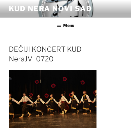
Skip
KUD NERA NOVI SAD
to
content
Menu
DEČIJI KONCERT KUD
NeraJV_0720