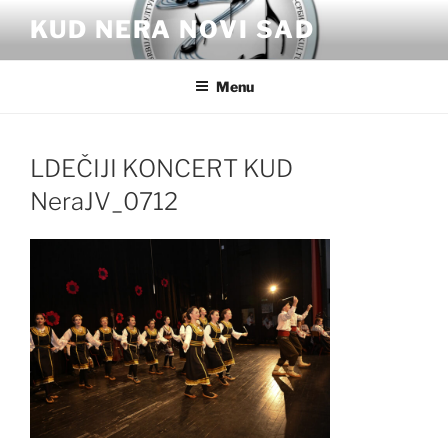
Skip
KUD NERA NOVI SAD
to
content
Menu
LDEČIJI KONCERT KUD
NeraJV_0712