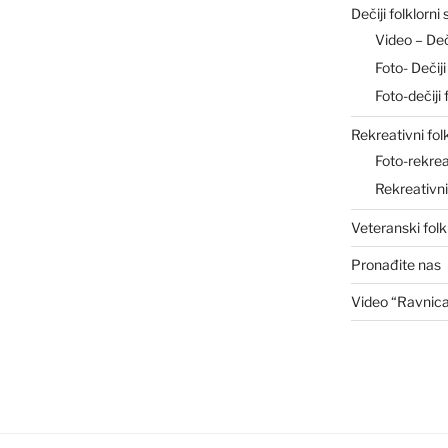
Dečiji folklorni
Video – De
Foto- Deči
Foto-dečiji 
Rekreativni fol
Foto-rekrea
Rekreativn
Veteranski folk
Pronađite nas
Video “Ravnic