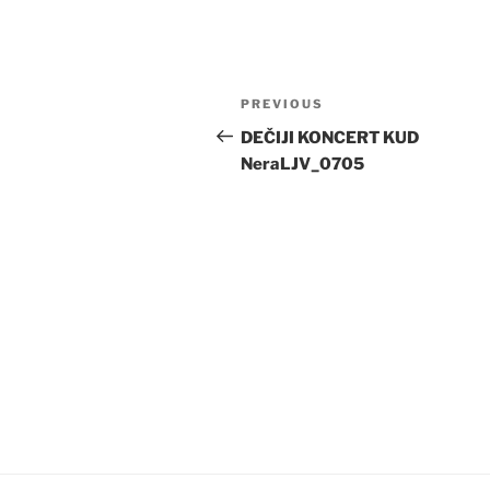
Post
Previous
PREVIOUS
navigation
Post
DEČIJI KONCERT KUD
NeraLJV_0705