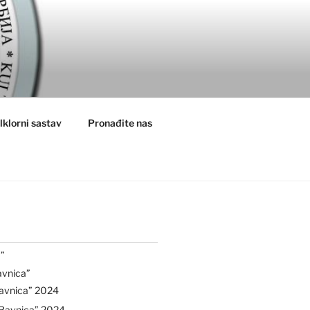
lklorni sastav
Pronađite nas
”
avnica”
avnica” 2024
“Ravnica” 2024