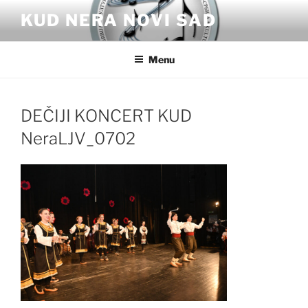
Skip
KUD NERA NOVI SAD
to
content
Menu
DEČIJI KONCERT KUD
NeraLJV_0702