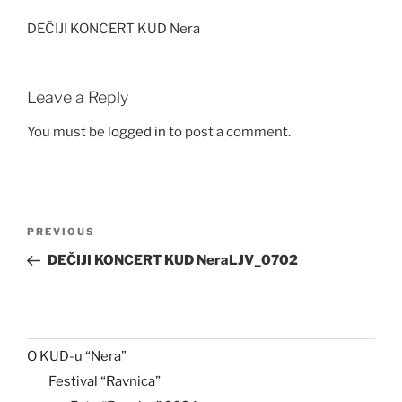
DEČIJI KONCERT KUD Nera
Leave a Reply
You must be
logged in
to post a comment.
Post
Previous
PREVIOUS
navigation
Post
DEČIJI KONCERT KUD NeraLJV_0702
O KUD-u “Nera”
Festival “Ravnica”