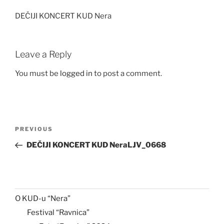
DEČIJI KONCERT KUD Nera
Leave a Reply
You must be
logged in
to post a comment.
Post
Previous
PREVIOUS
navigation
Post
DEČIJI KONCERT KUD NeraLJV_0668
O KUD-u “Nera”
Festival “Ravnica”