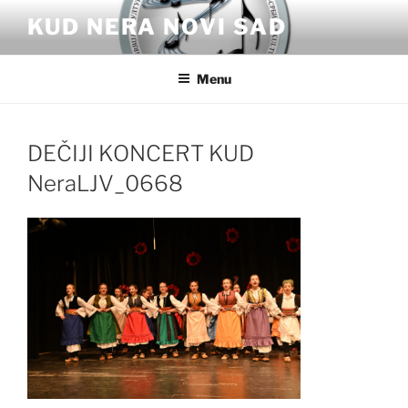
Skip
KUD NERA NOVI SAD
to
content
Menu
DEČIJI KONCERT KUD
NeraLJV_0668