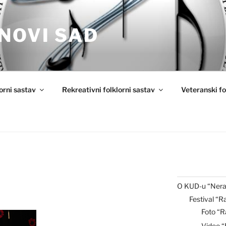
NOVI SAD
lorni sastav
Rekreativni folklorni sastav
Veteranski fo
O KUD-u “Nera
Festival “R
Foto “R
Video 