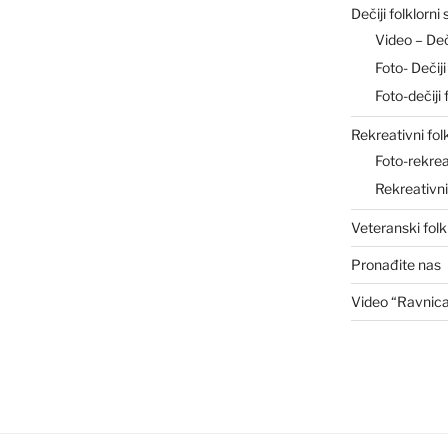
Dečiji folklorni
Video – De
Foto- Deči
Foto-dečiji 
Rekreativni fol
Foto-rekrea
Rekreativn
Veteranski folk
Pronađite nas
Video “Ravnic