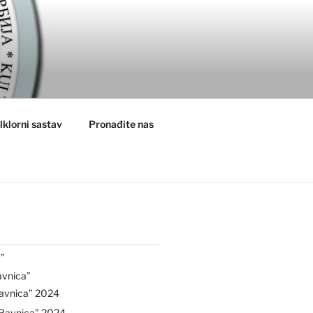
lklorni sastav
Pronađite nas
”
avnica”
avnica” 2024
“Ravnica” 2024