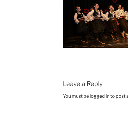
Leave a Reply
You must be
logged in
to post
Post