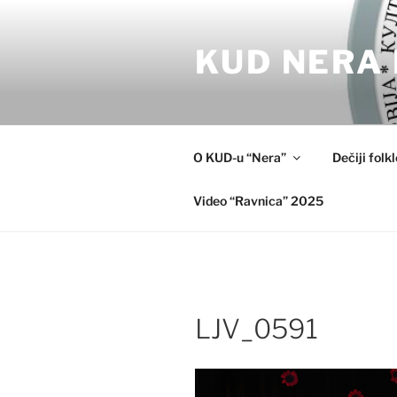
Skip
to
KUD NERA 
content
O KUD-u “Nera”
Dečiji folk
Video “Ravnica” 2025
LJV_0591