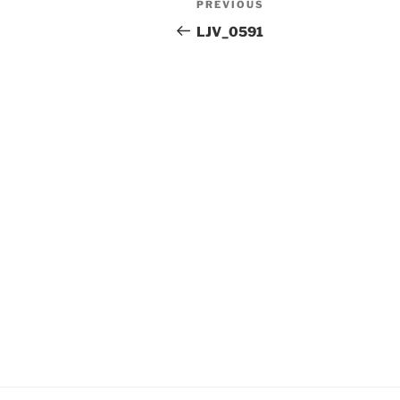
Previous
PREVIOUS
navigation
Post
LJV_0591