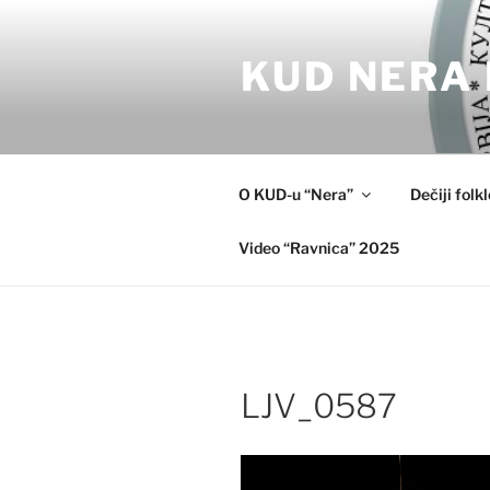
Skip
to
KUD NERA 
content
O KUD-u “Nera”
Dečiji folk
Video “Ravnica” 2025
LJV_0587