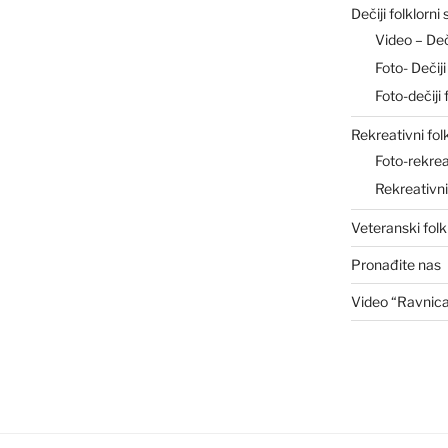
Dečiji folklorni
Video – De
Foto- Deči
Foto-dečiji 
Rekreativni fol
Foto-rekrea
Rekreativn
Veteranski folk
Pronađite nas
Video “Ravnic