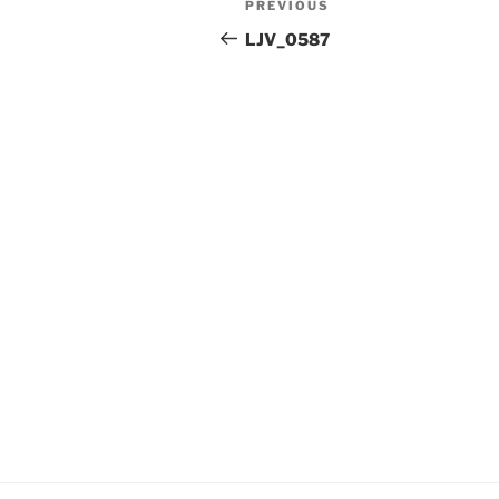
Previous
PREVIOUS
navigation
Post
LJV_0587