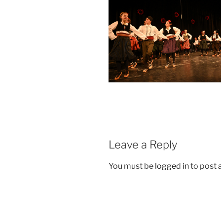
Leave a Reply
You must be
logged in
to post
Post