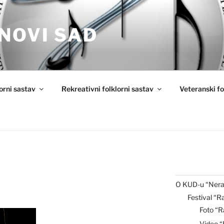
NOVI SAD
lorni sastav
Rekreativni folklorni sastav
Veteranski fo
O KUD-u “Nera
Festival “R
Foto “R
Video 