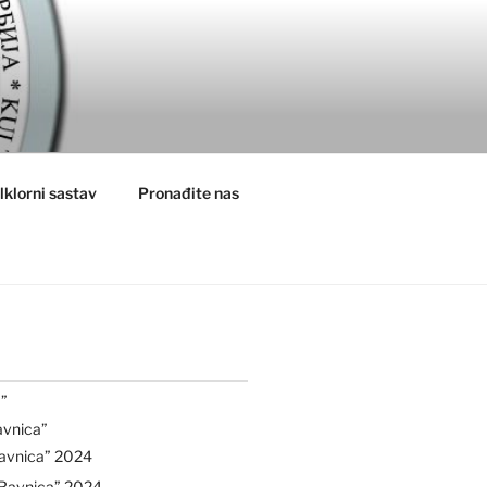
lklorni sastav
Pronađite nas
”
avnica”
avnica” 2024
“Ravnica” 2024