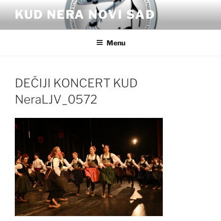
Skip
KUD NERA NOVI SAD
to
content
Menu
DEČIJI KONCERT KUD
NeraLJV_0572