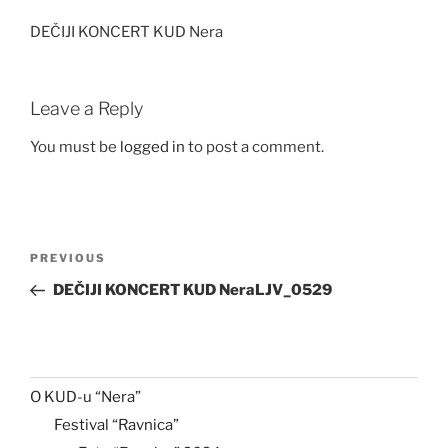
DEČIJI KONCERT KUD Nera
Leave a Reply
You must be
logged in
to post a comment.
Post
Previous
PREVIOUS
navigation
Post
DEČIJI KONCERT KUD NeraLJV_0529
O KUD-u “Nera”
Festival “Ravnica”