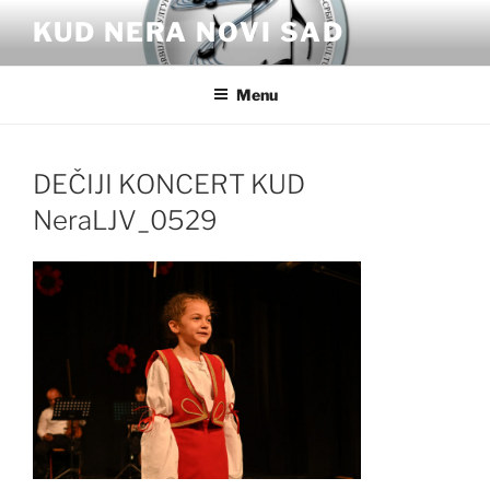
Skip
KUD NERA NOVI SAD
to
content
Menu
DEČIJI KONCERT KUD
NeraLJV_0529