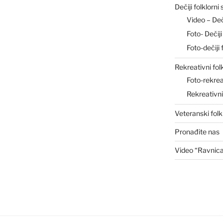
Dečiji folklorni
Video – De
Foto- Deči
Foto-dečiji 
Rekreativni fol
Foto-rekrea
Rekreativn
Veteranski folk
Pronađite nas
Video “Ravnic