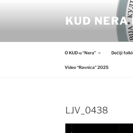
Skip
to
KUD NERA 
content
O KUD-u “Nera”
Dečiji folk
Video “Ravnica” 2025
LJV_0438