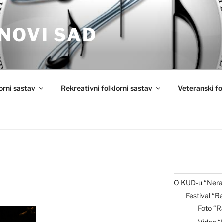
NOVI SAD
lorni sastav
Rekreativni folklorni sastav
Veteranski fo
O KUD-u “Nera
Festival “R
Foto “R
Video 