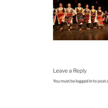
Leave a Reply
You must be
logged in
to post
Post