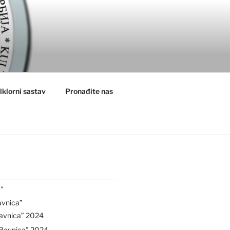
lklorni sastav
Pronađite nas
”
avnica”
avnica” 2024
“Ravnica” 2024