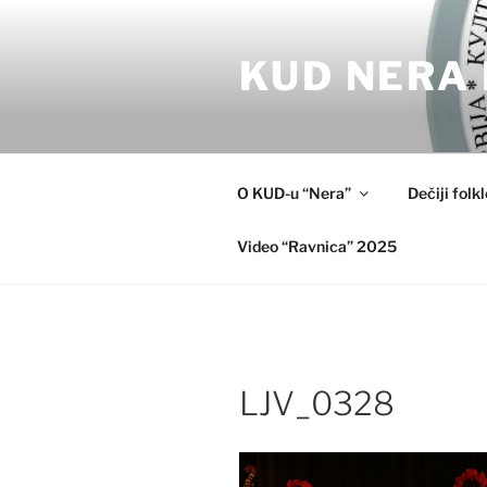
Skip
to
KUD NERA 
content
O KUD-u “Nera”
Dečiji folk
Video “Ravnica” 2025
LJV_0328