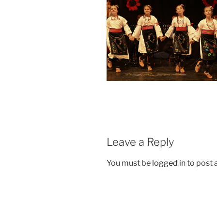
Leave a Reply
You must be
logged in
to post
Post