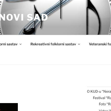
NOVI SAD
lorni sastav
Rekreativni folklorni sastav
Veteranski fo
O KUD-u “Nera
Festival “R
Foto “R
Video 