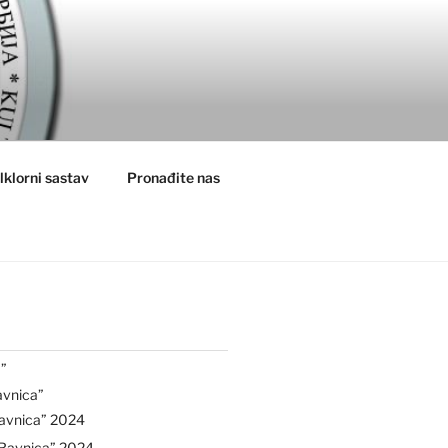
lklorni sastav
Pronađite nas
”
avnica”
avnica” 2024
“Ravnica” 2024