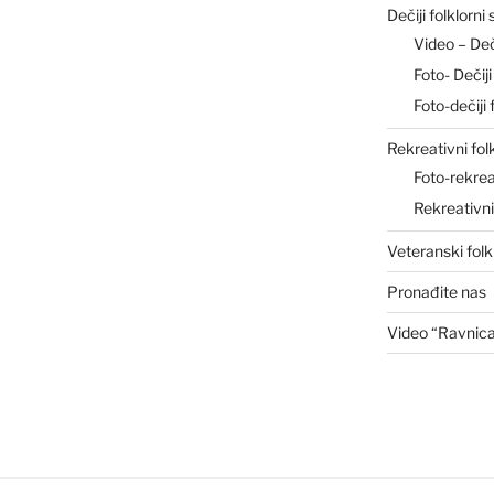
Dečiji folklorni
Video – De
Foto- Deči
Foto-dečiji 
Rekreativni fol
Foto-rekrea
Rekreativn
Veteranski folk
Pronađite nas
Video “Ravnic