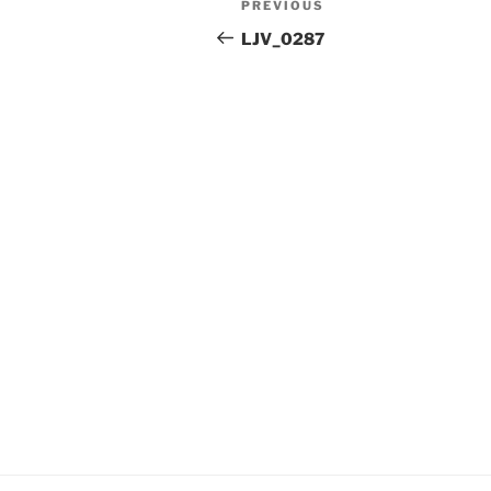
Previous
PREVIOUS
navigation
Post
LJV_0287