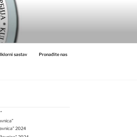
lklorni sastav
Pronađite nas
”
avnica”
avnica” 2024
“Ravnica” 2024