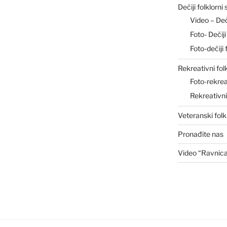
Dečiji folklorni
Video – De
Foto- Deči
Foto-dečiji 
Rekreativni fol
Foto-rekrea
Rekreativn
Veteranski folk
Pronađite nas
Video “Ravnic