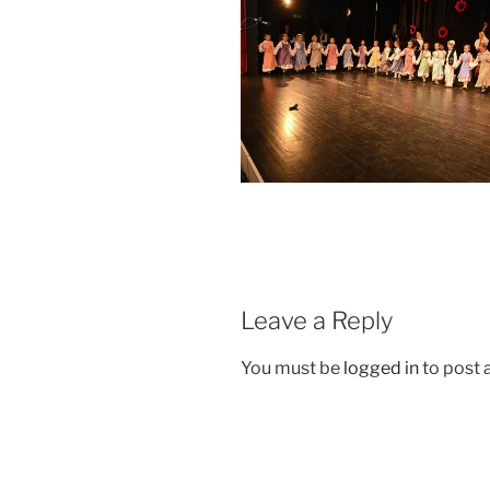
Leave a Reply
You must be
logged in
to post
Post