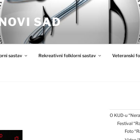
NOVI SAD
lorni sastav
Rekreativni folklorni sastav
Veteranski fo
O KUD-u “Nera
Festival “R
Foto “R
Video 