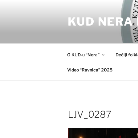
Skip
to
KUD NERA 
content
O KUD-u “Nera”
Dečiji folk
Video “Ravnica” 2025
LJV_0287