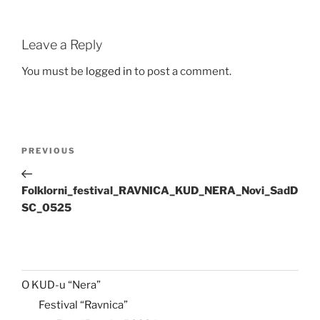
Leave a Reply
You must be
logged in
to post a comment.
Post
Previous
PREVIOUS
navigation
Post
Folklorni_festival_RAVNICA_KUD_NERA_Novi_SadD
SC_0525
O KUD-u “Nera”
Festival “Ravnica”