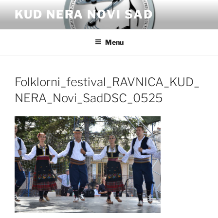
Skip
KUD NERA NOVI SAD
to
content
Menu
Folklorni_festival_RAVNICA_KUD_
NERA_Novi_SadDSC_0525