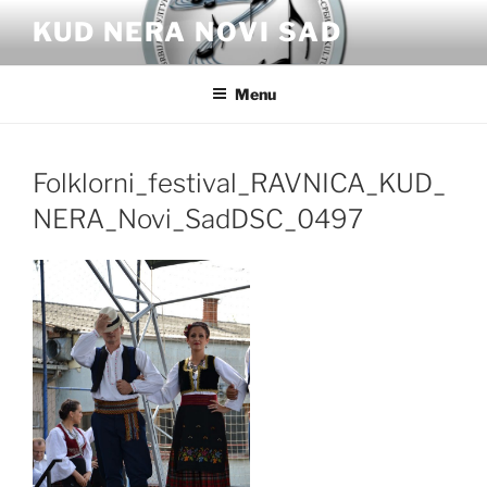
Skip
KUD NERA NOVI SAD
to
content
Menu
Folklorni_festival_RAVNICA_KUD_
NERA_Novi_SadDSC_0497