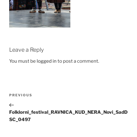
Leave a Reply
You must be
logged in
to post a comment.
Post
Previous
PREVIOUS
navigation
Post
Folklorni_festival_RAVNICA_KUD_NERA_Novi_SadD
SC_0497