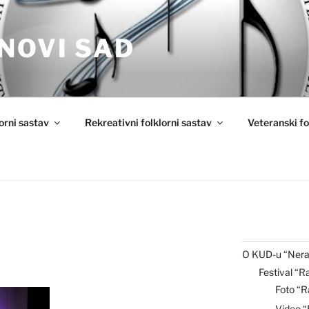
NOVI SAD
lorni sastav
Rekreativni folklorni sastav
Veteranski fo
O KUD-u “Nera
Festival “R
Foto “R
Video 