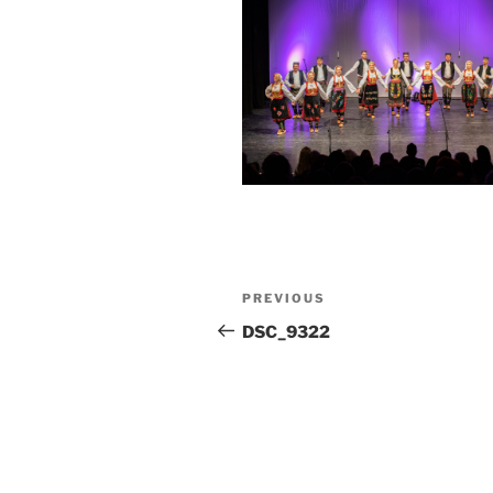
Post
Previous
PREVIOUS
navigation
Post
DSC_9322