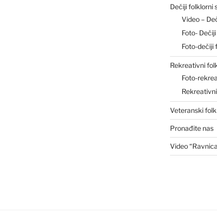
Dečiji folklorni
Video – De
Foto- Deči
Foto-dečiji 
Rekreativni fol
Foto-rekrea
Rekreativn
Veteranski folk
Pronađite nas
Video “Ravnic