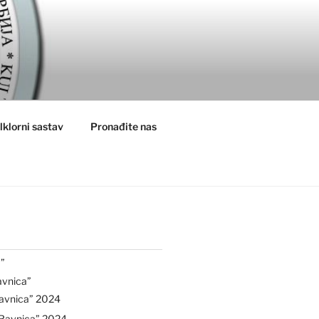
lklorni sastav
Pronađite nas
”
avnica”
avnica” 2024
“Ravnica” 2024