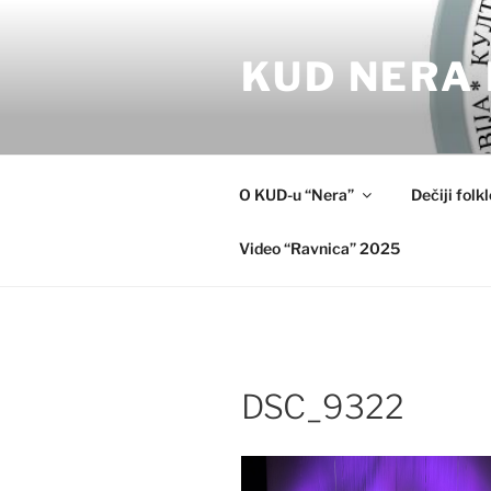
Skip
to
KUD NERA 
content
O KUD-u “Nera”
Dečiji folk
Video “Ravnica” 2025
DSC_9322