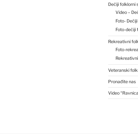
Dečiji folklorni
Video – De
Foto- Deči
Foto-dečiji 
Rekreativni fol
Foto-rekrea
Rekreativn
Veteranski folk
Pronađite nas
Video “Ravnic