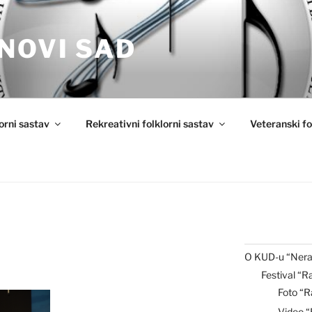
NOVI SAD
lorni sastav
Rekreativni folklorni sastav
Veteranski fo
O KUD-u “Nera
Festival “R
Foto “R
Video 