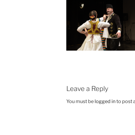
Leave a Reply
You must be
logged in
to post
Post