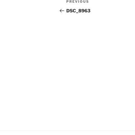
Previous
PREVIOUS
navigation
Post
DSC_8963