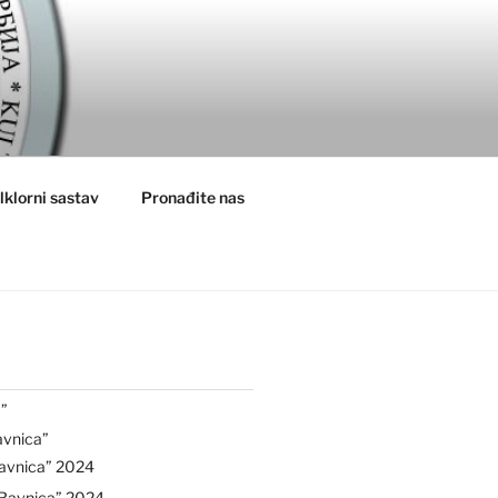
lklorni sastav
Pronađite nas
”
avnica”
avnica” 2024
“Ravnica” 2024