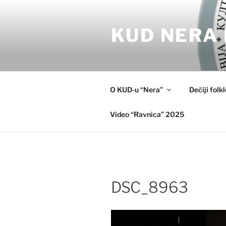
Skip
to
KUD NERA 
content
O KUD-u “Nera”
Dečiji folk
Video “Ravnica” 2025
DSC_8963