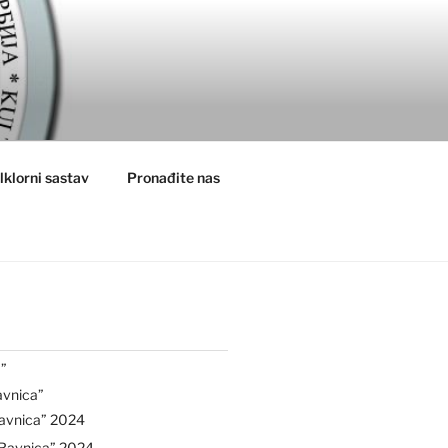
lklorni sastav
Pronađite nas
”
avnica”
avnica” 2024
“Ravnica” 2024