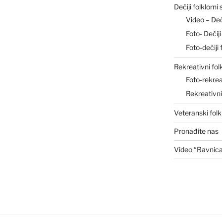
Dečiji folklorni
Video – De
Foto- Deči
Foto-dečiji 
Rekreativni fol
Foto-rekrea
Rekreativn
Veteranski folk
Pronađite nas
Video “Ravnic