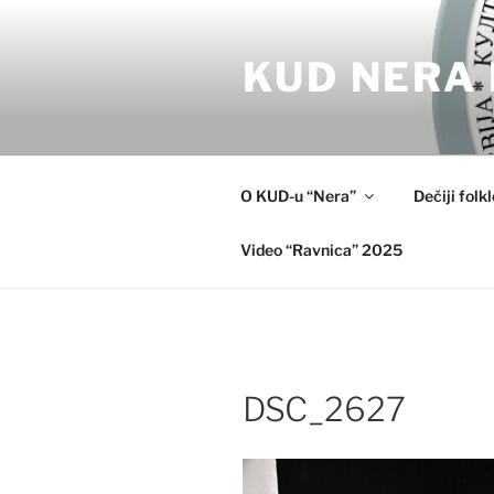
Skip
to
KUD NERA 
content
O KUD-u “Nera”
Dečiji folk
Video “Ravnica” 2025
DSC_2627