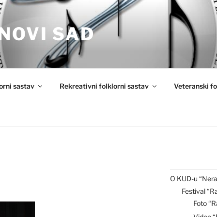
NOVI SAD
lorni sastav
Rekreativni folklorni sastav
Veteranski fo
O KUD-u “Nera
Festival “R
Foto “R
Video 