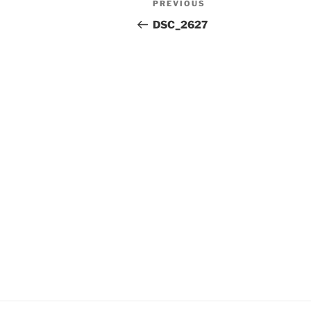
Previous
PREVIOUS
navigation
Post
DSC_2627