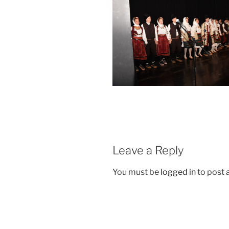
Leave a Reply
You must be
logged in
to post
Post