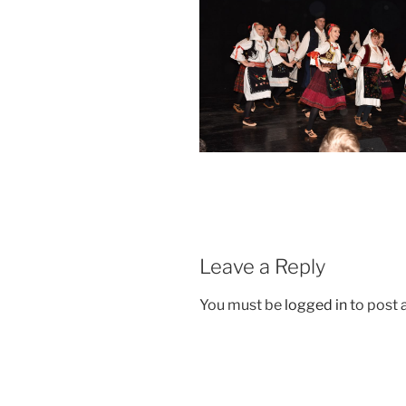
Leave a Reply
You must be
logged in
to post
Post