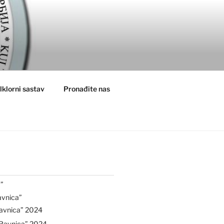
lklorni sastav
Pronađite nas
”
avnica”
avnica” 2024
“Ravnica” 2024