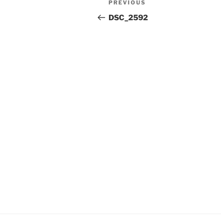
Previous
PREVIOUS
navigation
Post
DSC_2592