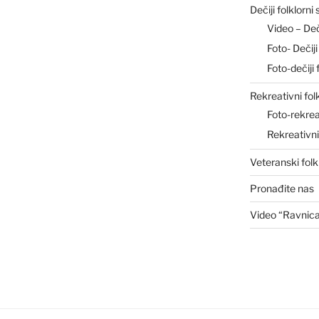
Dečiji folklorni
Video – De
Foto- Deči
Foto-dečiji 
Rekreativni fol
Foto-rekrea
Rekreativn
Veteranski folk
Pronađite nas
Video “Ravnic