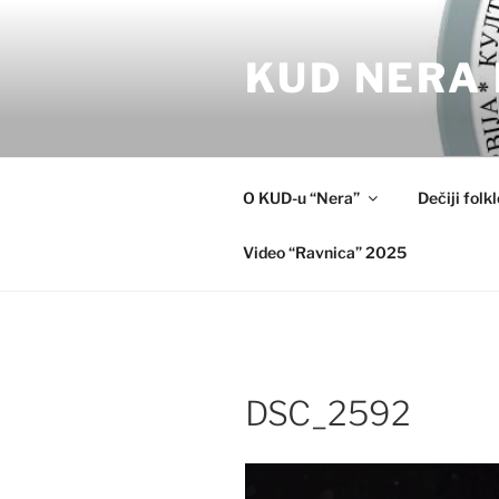
Skip
to
KUD NERA 
content
O KUD-u “Nera”
Dečiji folk
Video “Ravnica” 2025
DSC_2592