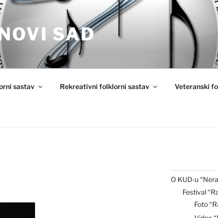
NOVI SAD
lorni sastav
Rekreativni folklorni sastav
Veteranski fo
O KUD-u “Nera
Festival “R
Foto “R
Video 