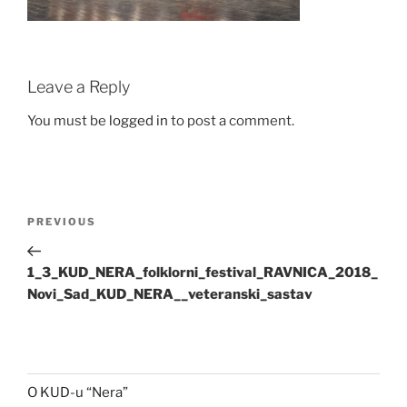
Leave a Reply
You must be
logged in
to post a comment.
Post
Previous
PREVIOUS
navigation
Post
1_3_KUD_NERA_folklorni_festival_RAVNICA_2018_
Novi_Sad_KUD_NERA__veteranski_sastav
O KUD-u “Nera”