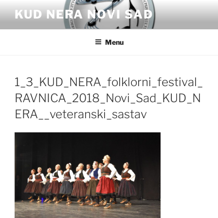
Skip
KUD NERA NOVI SAD
to
content
Menu
1_3_KUD_NERA_folklorni_festival_
RAVNICA_2018_Novi_Sad_KUD_N
ERA__veteranski_sastav