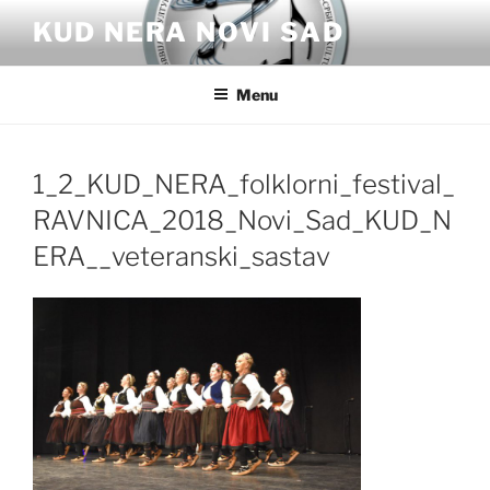
Skip
KUD NERA NOVI SAD
to
content
Menu
1_2_KUD_NERA_folklorni_festival_
RAVNICA_2018_Novi_Sad_KUD_N
ERA__veteranski_sastav