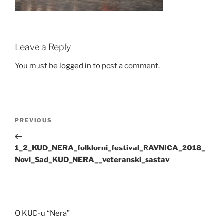
Leave a Reply
You must be
logged in
to post a comment.
Post
Previous
PREVIOUS
navigation
Post
1_2_KUD_NERA_folklorni_festival_RAVNICA_2018_
Novi_Sad_KUD_NERA__veteranski_sastav
O KUD-u “Nera”