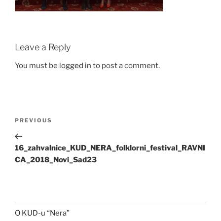
Leave a Reply
You must be
logged in
to post a comment.
Post
Previous
PREVIOUS
navigation
Post
16_zahvalnice_KUD_NERA_folklorni_festival_RAVNI
CA_2018_Novi_Sad23
O KUD-u “Nera”