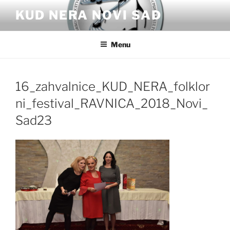
Skip
KUD NERA NOVI SAD
to
content
Menu
16_zahvalnice_KUD_NERA_folklor
ni_festival_RAVNICA_2018_Novi_
Sad23