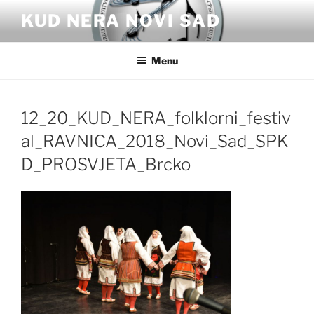
Skip
KUD NERA NOVI SAD
to
content
Menu
12_20_KUD_NERA_folklorni_festiv
al_RAVNICA_2018_Novi_Sad_SPK
D_PROSVJETA_Brcko