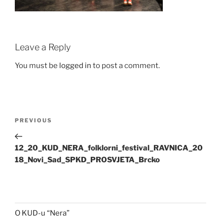
Leave a Reply
You must be
logged in
to post a comment.
Post
Previous
PREVIOUS
navigation
Post
12_20_KUD_NERA_folklorni_festival_RAVNICA_20
18_Novi_Sad_SPKD_PROSVJETA_Brcko
O KUD-u “Nera”