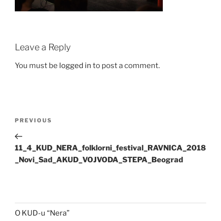
Leave a Reply
You must be
logged in
to post a comment.
Post
Previous
PREVIOUS
navigation
Post
11_4_KUD_NERA_folklorni_festival_RAVNICA_2018
_Novi_Sad_AKUD_VOJVODA_STEPA_Beograd
O KUD-u “Nera”