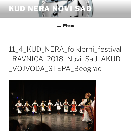
Skip
KUD NERA NOVI SAD
to
content
Menu
11_4_KUD_NERA_folklorni_festival
_RAVNICA_2018_Novi_Sad_AKUD
_VOJVODA_STEPA_Beograd